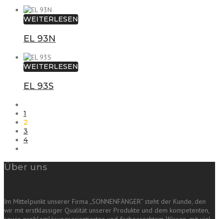
WEITERLESEN
EL 93N
WEITERLESEN
EL 93S
1
2
3
4
Über uns
Im Mittelpunkt unserer Firma „SONNENFÄNGER“ steht der Kunde, den
wir mit erstklassiger Qualität unserer Produkte und dem kompetenten,