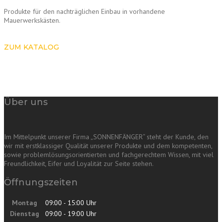
Produkte für den nachträglichen Einbau in vorhandene
Mauerwerkskästen.
ZUM KATALOG
Über uns
Im Mittelpunkt unserer Firma „SONNENFÄNGER“ steht der Kunde, den
wir mit erstklassiger Qualität unserer Produkte und dem kompetenten,
sowie problemlösungsorientierten und fachgerechtem Wissen, mit viel
Freundlichkeit, Eifer und Loyalität zur Seite stehen.
Öffnungszeiten
Montag
09:00 - 15:00 Uhr
Dienstag
09:00 - 19:00 Uhr