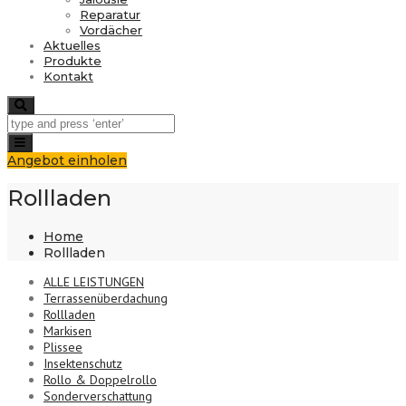
Reparatur
Vordächer
Aktuelles
Produkte
Kontakt
Search
Toggle
navigation
Angebot einholen
Rollladen
Home
Rollladen
ALLE LEISTUNGEN
Terrassenüberdachung
Rollladen
Markisen
Plissee
Insektenschutz
Rollo & Doppelrollo
Sonderverschattung