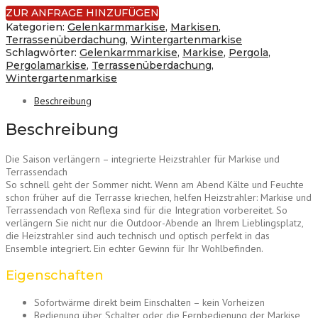
ZUR ANFRAGE HINZUFÜGEN
Kategorien:
Gelenkarmmarkise
,
Markisen
,
Terrassenüberdachung
,
Wintergartenmarkise
Schlagwörter:
Gelenkarmmarkise
,
Markise
,
Pergola
,
Pergolamarkise
,
Terrassenüberdachung
,
Wintergartenmarkise
Beschreibung
Beschreibung
Die Saison verlängern – integrierte Heizstrahler für Markise und
Terrassendach
So schnell geht der Sommer nicht. Wenn am Abend Kälte und Feuchte
schon früher auf die Terrasse kriechen, helfen Heizstrahler: Markise und
Terrassendach von Reflexa sind für die Integration vorbereitet. So
verlängern Sie nicht nur die Outdoor-Abende an Ihrem Lieblingsplatz,
die Heizstrahler sind auch technisch und optisch perfekt in das
Ensemble integriert. Ein echter Gewinn für Ihr Wohlbefinden.
Eigenschaften
Sofortwärme direkt beim Einschalten – kein Vorheizen
Bedienung über Schalter oder die Fernbedienung der Markise