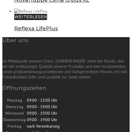
NovaHüppe clima Q.bus XL
WEITERLESEN
Reflexa LifePlus
Über uns
Im Mittelpunkt unserer Firma „SONNENFÄNGER“ steht der Kunde, den
wir mit erstklassiger Qualität unserer Produkte und dem kompetenten,
sowie problemlösungsorientierten und fachgerechtem Wissen, mit viel
Freundlichkeit, Eifer und Loyalität zur Seite stehen.
Öffnungszeiten
Montag
09:00 - 15:00 Uhr
Dienstag
09:00 - 19:00 Uhr
Mittwoch
09:00 - 19:00 Uhr
Donnerstag
09:00 - 19:00 Uhr
Freitag
nach Vereinbarung