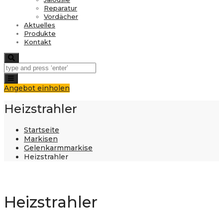
Reparatur
Vordächer
Aktuelles
Produkte
Kontakt
Search
Toggle
navigation
Angebot einholen
Heizstrahler
Startseite
Markisen
Gelenkarmmarkise
Heizstrahler
Heizstrahler