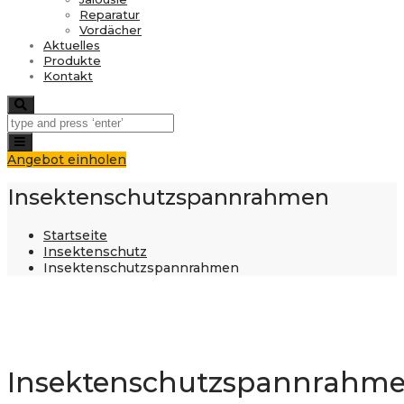
Reparatur
Vordächer
Aktuelles
Produkte
Kontakt
Search
Toggle
navigation
Angebot einholen
Insektenschutzspannrahmen
Startseite
Insektenschutz
Insektenschutzspannrahmen
Insektenschutzspannrahm