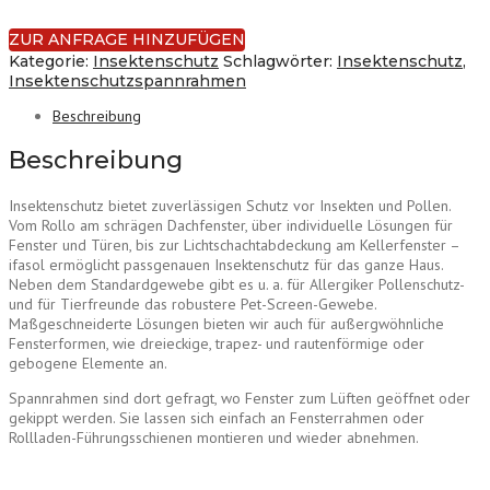
ZUR ANFRAGE HINZUFÜGEN
Kategorie:
Insektenschutz
Schlagwörter:
Insektenschutz
,
Insektenschutzspannrahmen
Beschreibung
Beschreibung
Insektenschutz bietet zuverlässigen Schutz vor Insekten und Pollen.
Vom Rollo am schrägen Dachfenster, über individuelle Lösungen für
Fenster und Türen, bis zur Lichtschachtabdeckung am Kellerfenster –
ifasol ermöglicht passgenauen Insektenschutz für das ganze Haus.
Neben dem Standardgewebe gibt es u. a. für Allergiker Pollenschutz-
und für Tierfreunde das robustere Pet-Screen-Gewebe.
Maßgeschneiderte Lösungen bieten wir auch für außergwöhnliche
Fensterformen, wie dreieckige, trapez- und rautenförmige oder
gebogene Elemente an.
Spannrahmen sind dort gefragt, wo Fenster zum Lüften geöffnet oder
gekippt werden. Sie lassen sich einfach an Fensterrahmen oder
Rollladen-Führungsschienen montieren und wieder abnehmen.