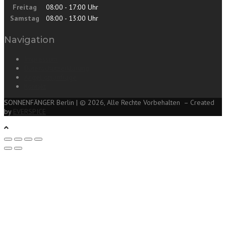
Freitag
08:00 - 17:00 Uhr
Samstag
08:00 - 13:00 Uhr
Navigation
Impressum
Datenschutzerklärung
Angebotsanfrage
Kontakt
SONNENFÄNGER Berlin | © 2026, Alle Rechte Vorbehalten – Created
by
EVERSPICE