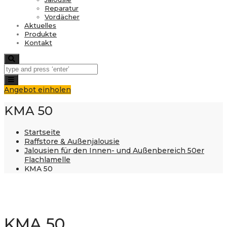
Reparatur
Vordächer
Aktuelles
Produkte
Kontakt
Search
Toggle
navigation
Angebot einholen
KMA 50
Startseite
Raffstore & Außenjalousie
Jalousien für den Innen- und Außenbereich 50er
Flachlamelle
KMA 50
KMA 50