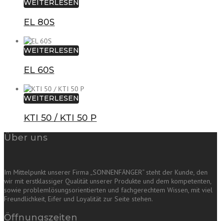
WEITERLESEN
EL 80S
WEITERLESEN
EL 60S
WEITERLESEN
KTI 50 / KTI 50 P
Über uns
Im Mittelpunkt unserer Firma „SONNENFÄNGER“ steht der Kunde, den
wir mit erstklassiger Qualität unserer Produkte und dem kompetenten,
sowie problemlösungsorientierten und fachgerechtem Wissen, mit viel
Freundlichkeit, Eifer und Loyalität zur Seite stehen.
Öffnungszeiten