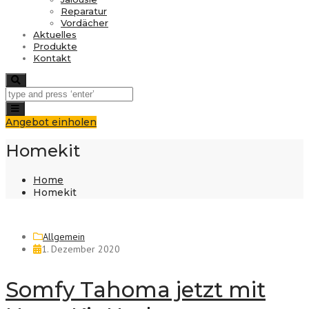
Reparatur
Vordächer
Aktuelles
Produkte
Kontakt
Search
Toggle
navigation
Angebot einholen
Homekit
Home
Homekit
Allgemein
1. Dezember 2020
Somfy Tahoma jetzt mit