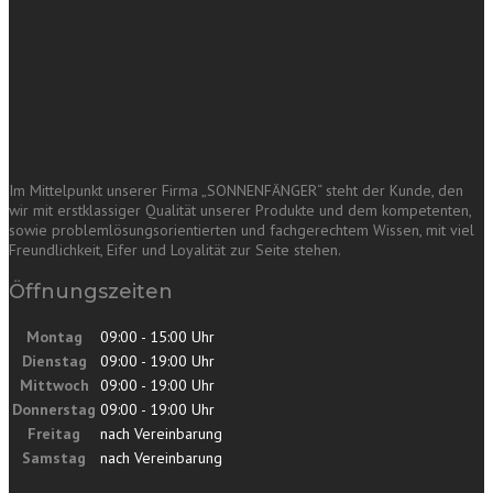
Im Mittelpunkt unserer Firma „SONNENFÄNGER“ steht der Kunde, den
wir mit erstklassiger Qualität unserer Produkte und dem kompetenten,
sowie problemlösungsorientierten und fachgerechtem Wissen, mit viel
Freundlichkeit, Eifer und Loyalität zur Seite stehen.
Öffnungszeiten
Montag
09:00 - 15:00 Uhr
Dienstag
09:00 - 19:00 Uhr
Mittwoch
09:00 - 19:00 Uhr
Donnerstag
09:00 - 19:00 Uhr
Freitag
nach Vereinbarung
Samstag
nach Vereinbarung