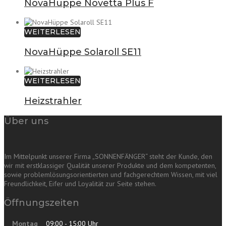
NovaHüppe Novetta Plus F
WEITERLESEN
NovaHüppe Solaroll SE11
WEITERLESEN
Heizstrahler
Über uns
Im Mittelpunkt unserer Firma „SONNENFÄNGER“ steht der Kunde, den
wir mit erstklassiger Qualität unserer Produkte und dem kompetenten,
sowie problemlösungsorientierten und fachgerechtem Wissen, mit viel
Freundlichkeit, Eifer und Loyalität zur Seite stehen.
Öffnungszeiten
Montag
09:00 - 15:00 Uhr