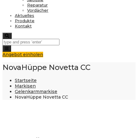
Reparatur
Vordächer
Aktuelles
Produkte
Kontakt
Search
Toggle
navigation
Angebot einholen
NovaHüppe Novetta CC
Startseite
Markisen
Gelenkarmmarkise
NovaHüppe Novetta CC